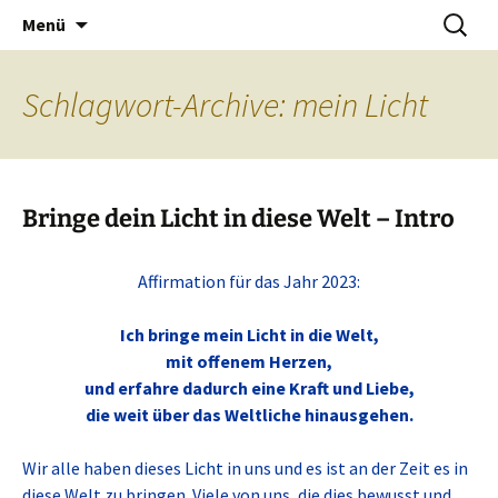
Mein Licht in dieser Welt.
Zum
Suchen
Heilerpraxis Mayan
Menü
Inhalt
nach:
springen
Schlagwort-Archive: mein Licht
Bringe dein Licht in diese Welt – Intro
Affirmation für das Jahr 2023:
Ich bringe mein Licht in die Welt,
mit offenem Herzen,
und erfahre dadurch eine Kraft und Liebe,
die weit über das Weltliche hinausgehen.
Wir alle haben dieses Licht in uns und es ist an der Zeit es in
diese Welt zu bringen. Viele von uns, die dies bewusst und