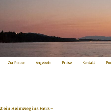
xis Mayan
Zur Person
Angebote
Preise
Kontakt
Po
Energetisch mediales
Heilen
Reiki Einweihung
Heiler Ausbildung
st ein Heimweg ins Herz –