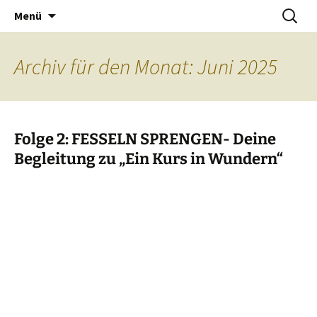
Mein Licht in dieser Welt.
Zum
Suchen
Heilerpraxis Mayan
Menü
Inhalt
nach:
springen
Archiv für den Monat: Juni 2025
Folge 2: FESSELN SPRENGEN- Deine
Begleitung zu „Ein Kurs in Wundern“