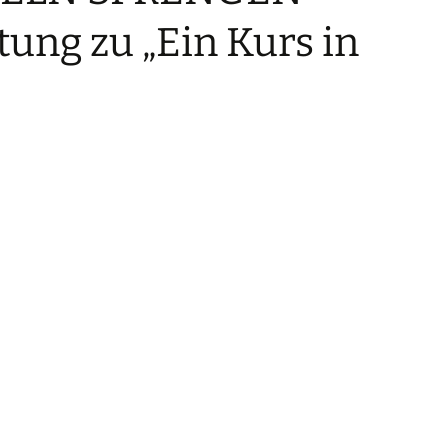
Geomantie
tung zu „Ein Kurs in