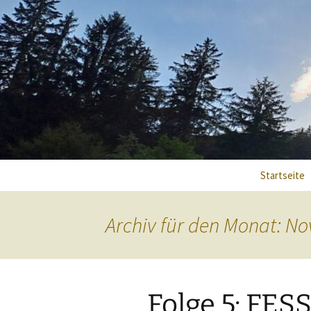
Mein Licht in dieser Welt.
Heilerpra
Zum
Startseite
Inhalt
springen
Archiv für den Monat: N
Folge 5: FE